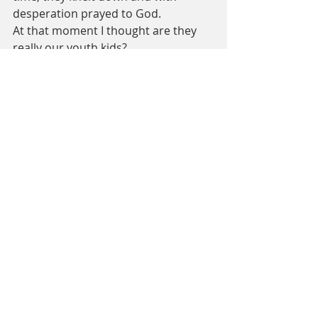
desperation prayed to God. 
At that moment I thought are they 
really our youth kids? 
Even last winter retreat, so many of 
them were forced to worship, not 
listen to the message and would fall 
asleep. 
But in the past 6 months, the youth 
changed completely. 
I thought what is the reason for this? 
And I saw P. Moon, Missionary Alex, 
Soohyun and all the EM staffs 
serving together. They were also 
from the youth and were very young 
but after awhile they grew up to be 
staffs who are serving with the youth 
pastors. I got to see the beautiful 
work that God put through the 