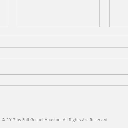
7.19.26 목양칼럼 (Words
7.1
From the Pastor)
From
목회자에게 하나님의 징계나 훈련
이권
이 있다면 무엇일까? 아마도 영혼
떠났
에 대한 소중함을 잃어버리고 목회
느끼
의 기쁨을 잃은 상태에서 목회하는
러 교
것이 아닐까 생각해 본다. 요즘 교
교회
역자들이 새벽예배 시간에 에스겔
몇몇
서 25장을 가지고 나누고 있는데,
라고 
Address: 1520 Witte Rd, Houston, TX 77080
에스겔서의 핵심 메시지는 “내가
회마
Contact Us:
713-468 2123 l
여호와인 줄 알리라”이다. 에스겔
지,
fghouston1959@gmail.com
선지자는 멸망한 유다 왕국의 포로
있더라
© 2017 by Full Gospel Houston. All Rights Are Reserved
로 바벨론에 끌려간
의 강