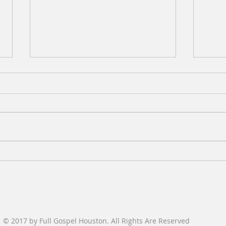
7.19.26 목양칼럼 (Words
7.1
From the Pastor)
From
목회자에게 하나님의 징계나 훈련
이권
이 있다면 무엇일까? 아마도 영혼
떠났
에 대한 소중함을 잃어버리고 목회
느끼
의 기쁨을 잃은 상태에서 목회하는
러 교
것이 아닐까 생각해 본다. 요즘 교
교회
역자들이 새벽예배 시간에 에스겔
몇몇
서 25장을 가지고 나누고 있는데,
라고 
Address: 1520 Witte Rd, Houston, TX 77080
에스겔서의 핵심 메시지는 “내가
회마
Contact Us:
713-468 2123 l
여호와인 줄 알리라”이다. 에스겔
지,
fghouston1959@gmail.com
선지자는 멸망한 유다 왕국의 포로
있더라
© 2017 by Full Gospel Houston. All Rights Are Reserved