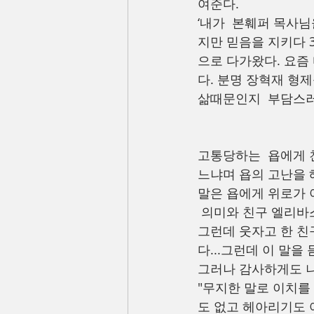
여준다.
‘내가  본훼퍼 목사님
지만 믿음을 지키다 
으로 다가왔다. 요즘
다. 분명 장혁재 형
삶때문인지  부담스러웠
고통당하는  욥에게 
느냐며 욥의 고난을 
말은 욥에게 위로가 
 의미와 친구 엘리바
그런데 웃자고 한 친
다...그런데 이 말
그러나 감사하게도 나
"무지한 말로 이치를
도 없고 헤아리기도