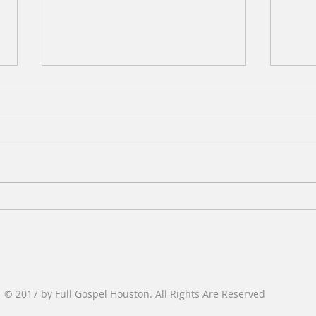
7.19.26 목양칼럼 (Words
7.1
From the Pastor)
From
목회자에게 하나님의 징계나 훈련
이권
이 있다면 무엇일까? 아마도 영혼
떠났
에 대한 소중함을 잃어버리고 목회
느끼
의 기쁨을 잃은 상태에서 목회하는
러 교
것이 아닐까 생각해 본다. 요즘 교
교회
역자들이 새벽예배 시간에 에스겔
몇몇
서 25장을 가지고 나누고 있는데,
라고 
Address: 1520 Witte Rd, Houston, TX 77080
에스겔서의 핵심 메시지는 “내가
회마
Contact Us:
713-468 2123 l
여호와인 줄 알리라”이다. 에스겔
지,
fghouston1959@gmail.com
선지자는 멸망한 유다 왕국의 포로
있더라
© 2017 by Full Gospel Houston. All Rights Are Reserved
로 바벨론에 끌려간
의 강