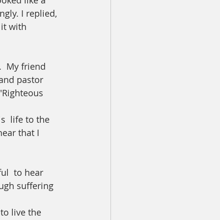
oked like a 
ly. I replied, 
it with 
.  My friend 
 and pastor 
"Righteous 
  life to the 
ear that I 
ul  to hear 
ugh suffering 
to live the 