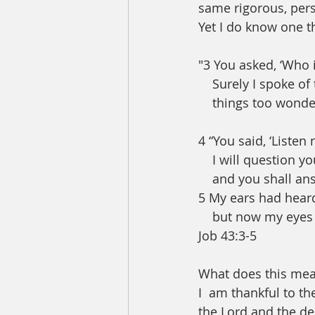
same rigorous, perse
Yet I do know one th
"3 You asked, ‘Who 
    Surely I spoke 
    things too won
4 “You said, ‘Listen 
    I will question yo
    and you shall a
5 My ears had hear
    but now my eye
Job 43:3-5
What does this mean
I  am thankful to th
the Lord and the des