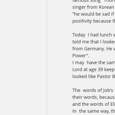
famous song "Thorn 
singer from Korean 
"he would be sad if
positivity because t
Today  I had lunch w
told me that I looke
from Germany. He w
Power". 
I may  have the same
Lord at age 39 keepi
looked like Pastor B
The  words of Job's
their words, becaus
and the words of Eli
In  the same way, the