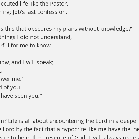
cuted life like the Pastor. 
ing: Job's last confession. 
is this that obscures my plans without knowledge?’
of things I did not understand,
derful for me to know.
now, and I will speak;
u,
nswer me.’
d of you
s have seen you."
? Life is all about encountering the Lord in a deeper
e Lord by the fact that a hypocrite like me have the  hea
ire to be in the presence of God. I  will always praies