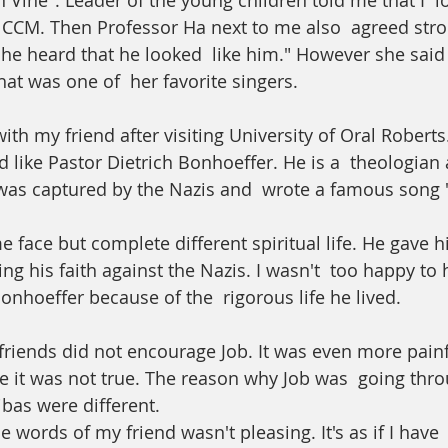
Vine". Leader of the young children told me that I  lo
CCM. Then Professor Ha next to me also  agreed strong
 he heard that he looked  like him." However she said 
hat was one of  her favorite singers. 
ith my friend after visiting University of Oral Roberts
d like Pastor Dietrich Bonhoeffer. He is a  theologian
as captured by the Nazis and  wrote a famous song 
 face but complete different spiritual life. He gave his
ng his faith against the Nazis. I wasn't  too happy to h
onhoeffer because of the  rigorous life he lived. 
 friends did not encourage Job. It was even more painf
e it was not true. The reason why Job was  going thro
bas were different. 
 words of my friend wasn't pleasing. It's as if I have  