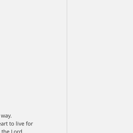
 way. 
rt to live for 
 the Lord. 